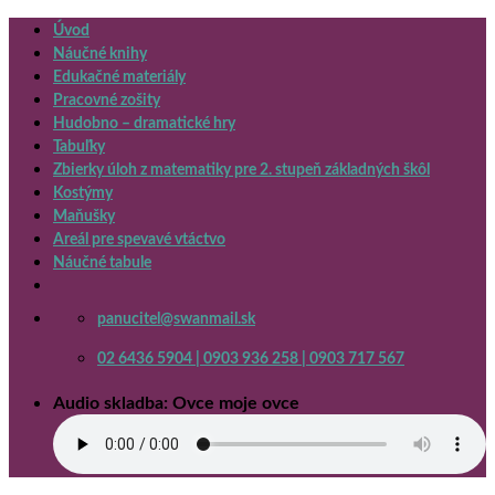
Skip
Úvod
to
Náučné knihy
content
Edukačné materiály
Pracovné zošity
Hudobno – dramatické hry
Tabuľky
Zbierky úloh z matematiky pre 2. stupeň základných škôl
Kostýmy
Maňušky
Areál pre spevavé vtáctvo
Náučné tabule
panucitel@swanmail.sk
02 6436 5904 | 0903 936 258 | 0903 717 567
Audio skladba: Ovce moje ovce