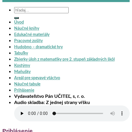
Hľadať:
Úvod
Náučné knihy
Edukačné materiály
Pracovné zošity
Hudobno – dramatické hry
Tabuľky
Zbierky úloh z matematiky pre 2. stupeň základných škôl
Kostýmy
Maňušky
Areál pre spevavé vtáctvo
Náučné tabule
Prihlásenie
Vydavateľstvo Pán UČITEĽ, s, r. o.
Audio skladba: Z jednej strany vŕšku
Prihlásenie