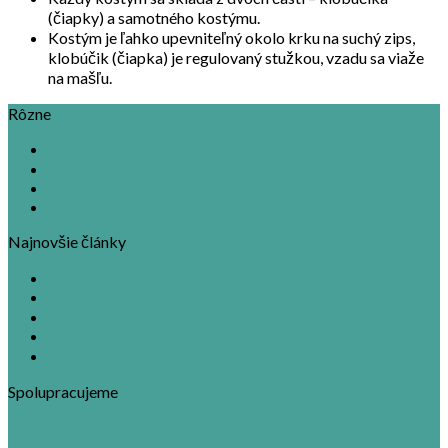
(čiapky) a samotného kostýmu.
Kostým je ľahko upevniteľný okolo krku na suchý zips,
klobúčik (čiapka) je regulovaný stužkou, vzadu sa viaže
na mašľu.
Rôzne
Ako objednávať v eshope
Obchodné podmienky
Ochrana osobných údajov
Kontakt
Najnovšie články
Zásady práce s knihou v ranej biblioterapii
Význam zdravého sebavedomia žiaka
Výchova k sociálnej spravodlivosti
Vplyv rodiny na rozvoj osobnosti žiaka
Vidiecke internátne školy domáceho typu
Spolupracujeme
www.sikulkovo.sk
www.predskolskavychova.sk