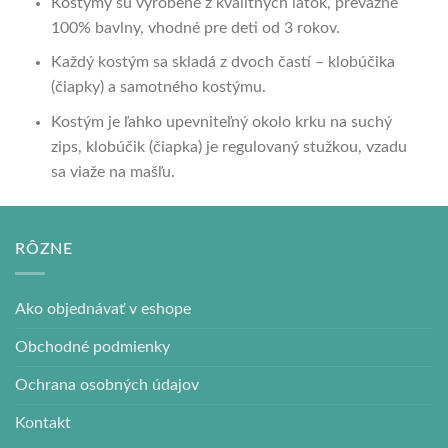
Kostýmy sú vyrobené z kvalitných látok, prevažne
100% bavlny, vhodné pre deti od 3 rokov.
Každý kostým sa skladá z dvoch častí – klobúčika
(čiapky) a samotného kostýmu.
Kostým je ľahko upevniteľný okolo krku na suchý
zips, klobúčik (čiapka) je regulovaný stužkou, vzadu
sa viaže na mašľu.
RÔZNE
Ako objednávať v eshope
Obchodné podmienky
Ochrana osobných údajov
Kontakt