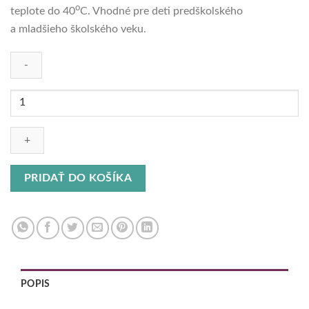
o
teplote do 40
C. Vhodné pre deti predškolského
a mladšieho školského veku.
množstvo
Kostým
Vlčí
mak
PRIDAŤ DO KOŠÍKA
POPIS