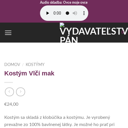
Skip
Audio skladba: Ovce moje ovce
to
content
0
DOMOV
/
KOSTÝMY
Kostým Vlčí mak
€
24,00
Kostým sa skladá z klobúčika a kostýmu. Je vyrobený
prevažne zo 100% bavlnenej látky. Je možné ho prať pri