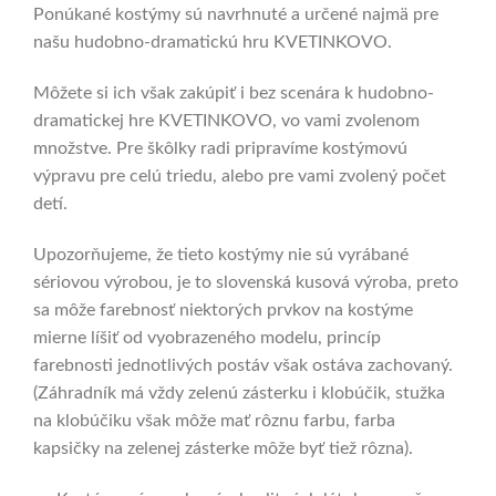
Ponúkané kostýmy sú navrhnuté a určené najmä pre
našu hudobno-dramatickú hru KVETINKOVO.
Môžete si ich však zakúpiť i bez scenára k hudobno-
dramatickej hre KVETINKOVO, vo vami zvolenom
množstve. Pre škôlky radi pripravíme kostýmovú
výpravu pre celú triedu, alebo pre vami zvolený počet
detí.
Upozorňujeme, že tieto kostýmy nie sú vyrábané
sériovou výrobou, je to slovenská kusová výroba, preto
sa môže farebnosť niektorých prvkov na kostýme
mierne líšiť od vyobrazeného modelu, princíp
farebnosti jednotlivých postáv však ostáva zachovaný.
(Záhradník má vždy zelenú zásterku i klobúčik, stužka
na klobúčiku však môže mať rôznu farbu, farba
kapsičky na zelenej zásterke môže byť tiež rôzna).