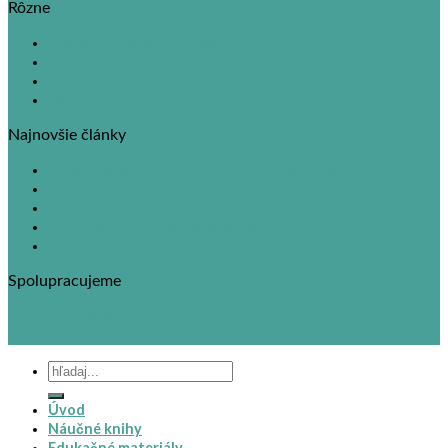
Rôzne
Ako objednávať v eshope
Obchodné podmienky
Ochrana osobných údajov
Kontakt
Najnovšie články
Zásady práce s knihou v ranej biblioterapii
Význam zdravého sebavedomia žiaka
Výchova k sociálnej spravodlivosti
Vplyv rodiny na rozvoj osobnosti žiaka
Vidiecke internátne školy domáceho typu
Spolupracujeme
www.sikulkovo.sk
www.predskolskavychova.sk
Hľadať:
Úvod
Náučné knihy
Edukačné materiály