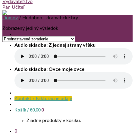
Domov
/
Hudobno - dramatické hry
Zobrazený jediný výsledok
Audio skladba: Z jednej strany vŕšku
Audio skladba: Ovce moje ovce
Kontakt / Fakturačné údaje
Košík /
€
0,00
0
Žiadne produkty v košíku.
0