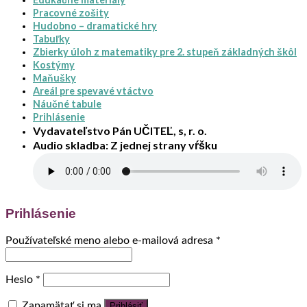
Pracovné zošity
Hudobno – dramatické hry
Tabuľky
Zbierky úloh z matematiky pre 2. stupeň základných škôl
Kostýmy
Maňušky
Areál pre spevavé vtáctvo
Náučné tabule
Prihlásenie
Vydavateľstvo Pán UČITEĽ, s, r. o.
Audio skladba: Z jednej strany vŕšku
Prihlásenie
Používateľské meno alebo e-mailová adresa
*
Heslo
*
Zapamätať si ma
Prihlásiť