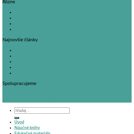
Rôzne
Ako objednávať v eshope
Obchodné podmienky
Ochrana osobných údajov
Kontakt
Najnovšie články
Zásady práce s knihou v ranej biblioterapii
Význam zdravého sebavedomia žiaka
Výchova k sociálnej spravodlivosti
Vplyv rodiny na rozvoj osobnosti žiaka
Vidiecke internátne školy domáceho typu
Spolupracujeme
www.sikulkovo.sk
www.predskolskavychova.sk
Hľadať:
Úvod
Náučné knihy
Edukačné materiály