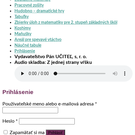
Pracovné zošity
Hudobno – dramatické hry
Tabuľky
Zbierky úloh z matematiky pre 2. stupeň základných škôl
Kostýmy
Maňušky
Areál pre spevavé vtáctvo
Náučné tabule
Prihlásenie
Vydavateľstvo Pán UČITEĽ, s, r. o.
Audio skladba: Z jednej strany vŕšku
Prihlásenie
Používateľské meno alebo e-mailová adresa
*
Heslo
*
Zapamätať si ma
Prihlásiť