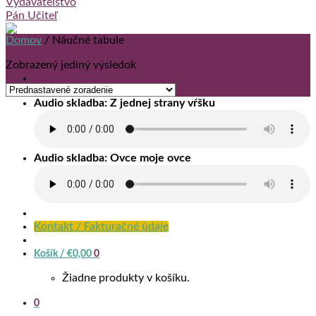
Domov
/
Náučné tabule
Zobrazený jediný výsledok
Audio skladba: Z jednej strany vŕšku
Audio skladba: Ovce moje ovce
Kontakt / Fakturačné údaje
Košík /
€
0,00
0
Žiadne produkty v košíku.
0